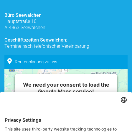
Accept
powered by
Usercentrics Consent
Büro Seewalchen
Management Platform
Hauptstraße 10
A-4863 Seewalchen
Geschäftszeiten Seewalchen:
Termine nach telefonischer Vereinbarung
Routenplanung zu uns
We need your consent to load the
Google Maps service!
We use a third party service to embed
map content that may collect data
about your activity. Please review the
details and accept the service to see
this map.