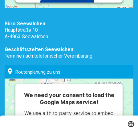
Accept
powered by
Usercentrics Consent
Büro Seewalchen
Management Platform
Hauptstraße 10
A-4863 Seewalchen
Geschäftszeiten Seewalchen:
Termine nach telefonischer Vereinbarung
Routenplanung zu uns
We need your consent to load the
Google Maps service!
We use a third party service to embed
map content that may collect data
about your activity. Please review the
details and accept the service to see