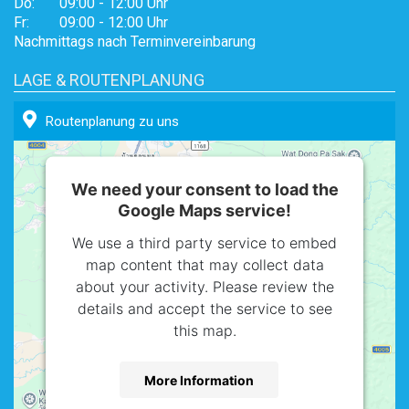
Do:
09:00 - 12:00 Uhr
Fr:
09:00 - 12:00 Uhr
Nachmittags nach Terminvereinbarung
LAGE & ROUTENPLANUNG
Routenplanung zu uns
We need your consent to load the
Google Maps service!
We use a third party service to embed
map content that may collect data
about your activity. Please review the
details and accept the service to see
this map.
More Information