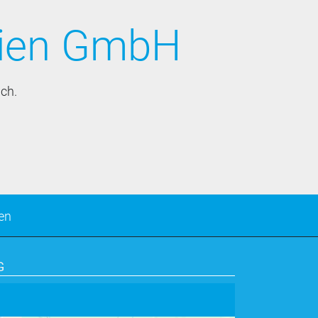
ien GmbH
ch.
en
G