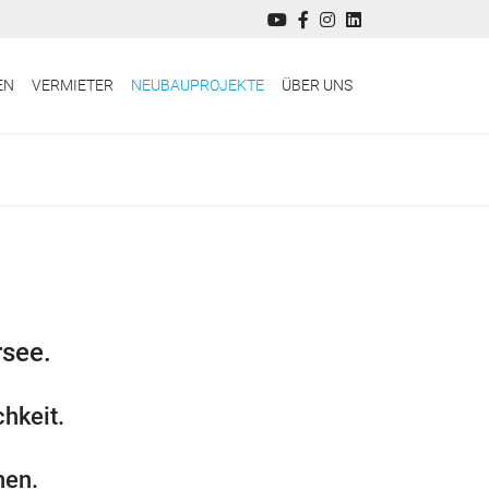
EN
VERMIETER
NEUBAUPROJEKTE
ÜBER UNS
see.
hkeit.
nen.