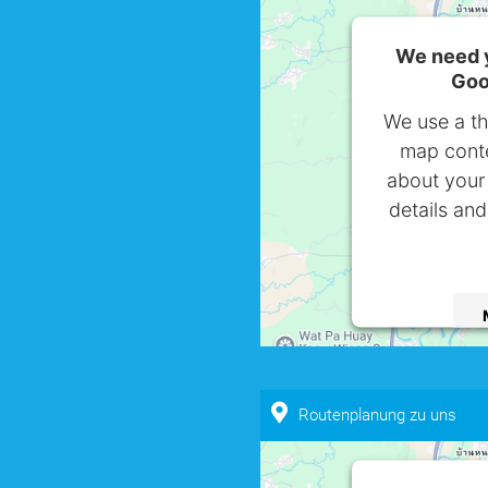
We need y
Goo
We use a th
map conte
about your 
details and
powered by
U
Routenplanung zu uns