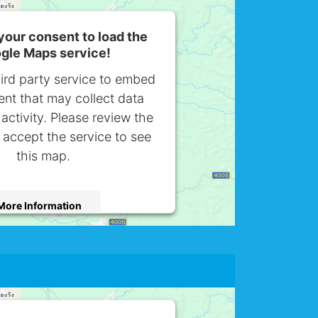
our consent to load the
gle Maps service!
ird party service to embed
nt that may collect data
activity. Please review the
 accept the service to see
this map.
More Information
Accept
sercentrics Consent Management
Platform