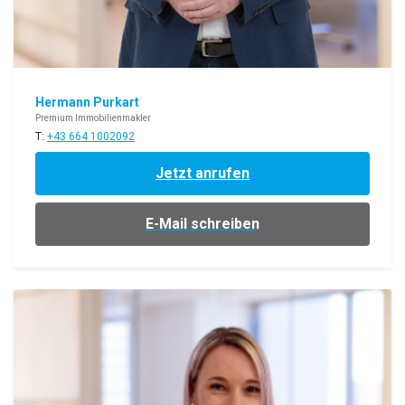
Hermann Purkart
Premium Immobilienmakler
T:
+43 664 1002092
Jetzt anrufen
E-Mail schreiben