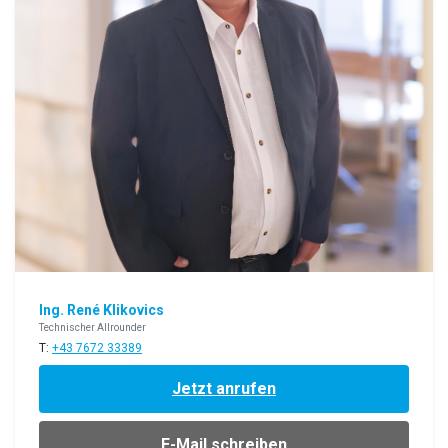
Ing. René Klikovics
Technischer Allrounder
T:
+43
7672 33389
Jetzt anrufen
E-Mail schreiben