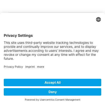
Immobilienkauf wird wieder leistbarer.
Auslaufen der KIM-Verordnung
Immobilie verkaufen Vöcklabruck
Immobilie verkaufen Timelkam
Immobilie verkaufen Attnang-Puchheim
Immobilie verkaufen Regau
Immobilienmakler Vöcklabruck
Immobilienmakler Timelkam
Immobilienmakler Attnang-Puchheim
Immobilienmakler Regau