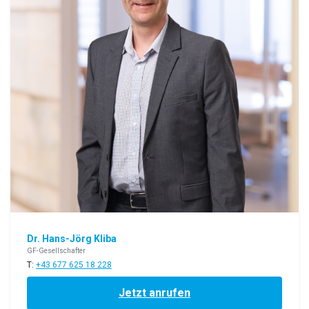
Dr. Hans-Jörg Kliba
GF-Gesellschafter
T:
+43 677 625 18 228
Jetzt anrufen