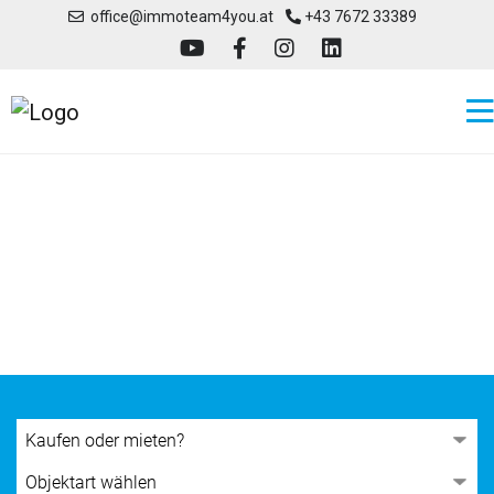
office@immoteam4you.at
+43 7672 33389