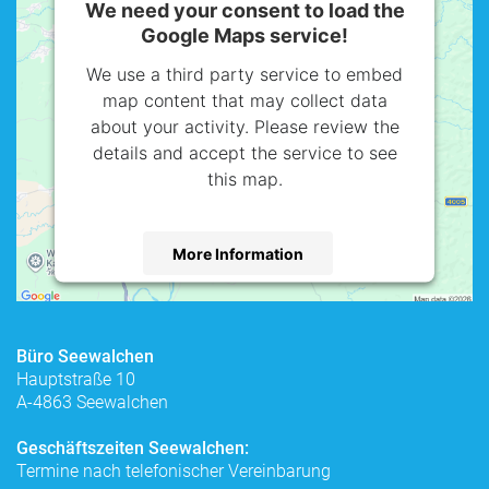
We need your consent to load the
Google Maps service!
We use a third party service to embed
map content that may collect data
about your activity. Please review the
details and accept the service to see
this map.
More Information
Accept
powered by
Usercentrics Consent
Büro Seewalchen
Management Platform
Hauptstraße 10
A-4863 Seewalchen
Geschäftszeiten Seewalchen:
Termine nach telefonischer Vereinbarung