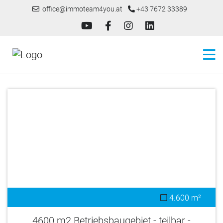
office@immoteam4you.at
+43 7672 33389
4.600 m²
4600 m2 Betriebsbaugebiet - teilbar -