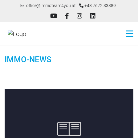
office@immoteam4you.at
+43 7672 33389
IMMO-NEWS