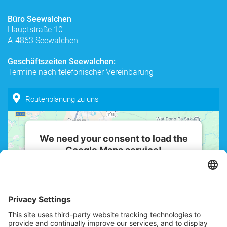
powered by
Usercentrics Consent
Büro Seewalchen
Management Platform
Hauptstraße 10
A-4863 Seewalchen
Geschäftszeiten Seewalchen:
Termine nach telefonischer Vereinbarung
Routenplanung zu uns
We need your consent to load the
Google Maps service!
We use a third party service to embed
map content that may collect data
about your activity. Please review the
details and accept the service to see
this map.