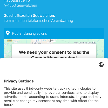
Hauptstraße 10
A-4863 Seewalchen
Geschäftszeiten Seewalchen:
Termine nach telefonischer Vereinbarung
Routenplanung zu uns
We need your consent to load the
Google Maps service!
We use a third party service to embed
map content that may collect data
about your activity. Please review the
details and accept the service to see
this map.
More Information