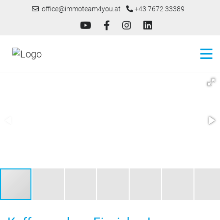
office@immoteam4you.at
+43 7672 33389