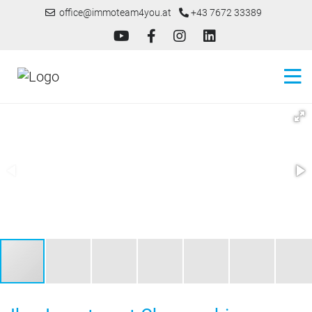
office@immoteam4you.at
+43 7672 33389