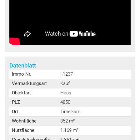
Datenblatt
Immo Nr.
I-1237
Vermarktungsart
Kauf
Objektart
Haus
PLZ
4850
Ort
Timelkam
Wohnfläche
352 m²
Nutzfläche
1.169 m²
Grundstücksgröße
1.361 m²