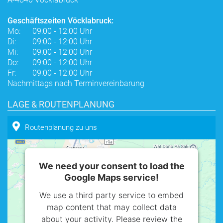
Geschäftszeiten Vöcklabruck:
Mo:
09:00 - 12:00 Uhr
Di:
09:00 - 12:00 Uhr
Mi:
09:00 - 12:00 Uhr
Do:
09:00 - 12:00 Uhr
Fr:
09:00 - 12:00 Uhr
Nachmittags nach Terminvereinbarung
LAGE & ROUTENPLANUNG
Routenplanung zu uns
We need your consent to load the
Google Maps service!
We use a third party service to embed
map content that may collect data
about your activity. Please review the