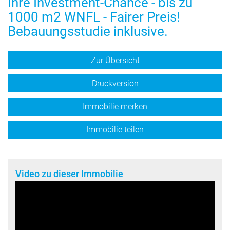
Ihre Investment-Chance - bis zu
1000 m2 WNFL - Fairer Preis!
Bebauungsstudie inklusive.
Zur Übersicht
Druckversion
Immobilie merken
Immobilie teilen
Video zu dieser Immobilie