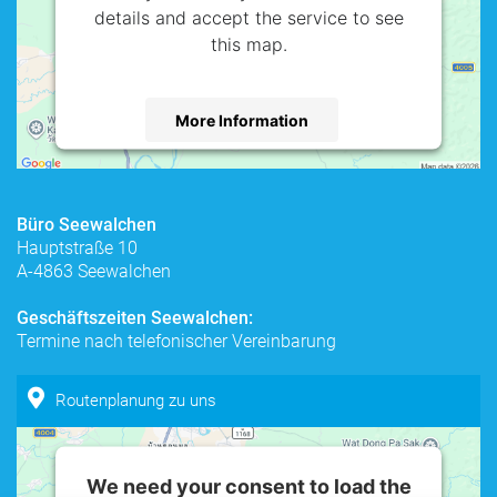
details and accept the service to see
this map.
More Information
Accept
powered by
Usercentrics Consent
Büro Seewalchen
Management Platform
Hauptstraße 10
A-4863 Seewalchen
Geschäftszeiten Seewalchen:
Termine nach telefonischer Vereinbarung
Routenplanung zu uns
We need your consent to load the