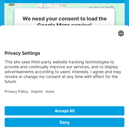
We need your consent to load the
Google Maps service!
We use a third party service to embed
map content that may collect data
about your activity. Please review the
details and accept the service to see
this map.
More Information
Accept
powered by
Usercentrics Consent
Management Platform
© 2026 IMMOTEAM4YOU Immobilien GmbH