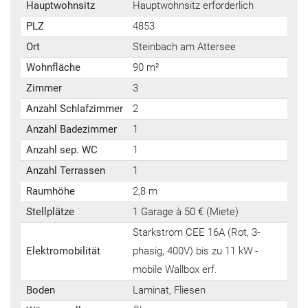
Hauptwohnsitz
Hauptwohnsitz erforderlich
PLZ
4853
Ort
Steinbach am Attersee
Wohnfläche
90 m²
Zimmer
3
Anzahl Schlafzimmer
2
Anzahl Badezimmer
1
Anzahl sep. WC
1
Anzahl Terrassen
1
Raumhöhe
2,8 m
Stellplätze
1 Garage à 50 € (Miete)
Starkstrom CEE 16A (Rot, 3-
Elektromobilität
phasig, 400V) bis zu 11 kW -
mobile Wallbox erf.
Boden
Laminat, Fliesen