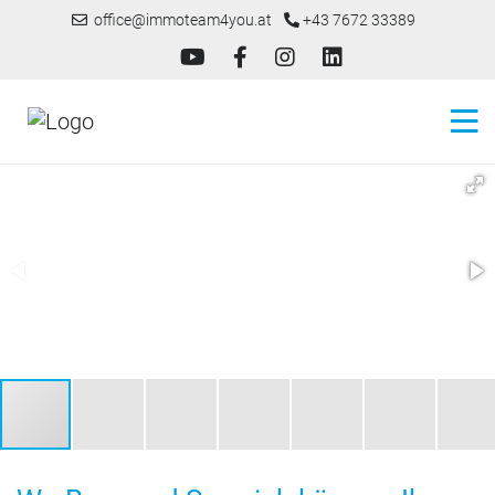
office@immoteam4you.at
+43 7672 33389