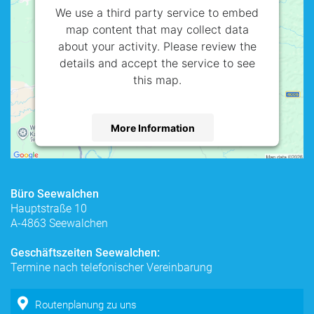
We use a third party service to embed
map content that may collect data
about your activity. Please review the
details and accept the service to see
this map.
More Information
Accept
powered by
Usercentrics Consent
Büro Seewalchen
Management Platform
Hauptstraße 10
A-4863 Seewalchen
Geschäftszeiten Seewalchen:
Termine nach telefonischer Vereinbarung
Routenplanung zu uns