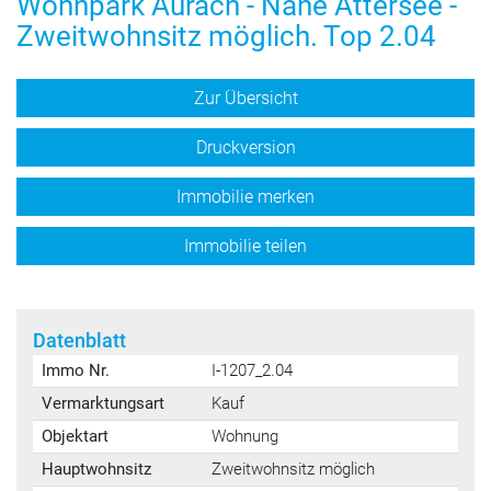
Wohnpark Aurach - Nähe Attersee -
Zweitwohnsitz möglich. Top 2.04
Zur Übersicht
Druckversion
Immobilie merken
Immobilie teilen
Datenblatt
Immo Nr.
I-1207_2.04
Vermarktungsart
Kauf
Objektart
Wohnung
Hauptwohnsitz
Zweitwohnsitz möglich