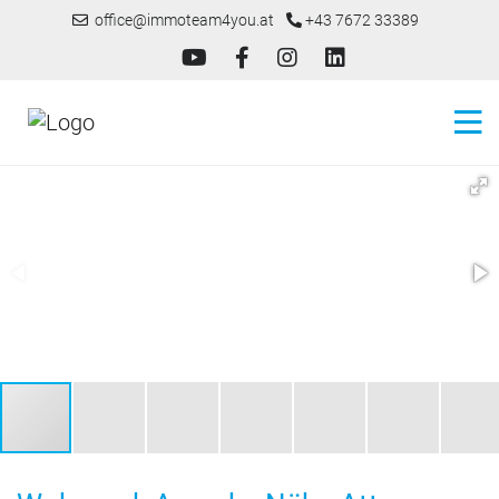
office@immoteam4you.at
+43 7672 33389