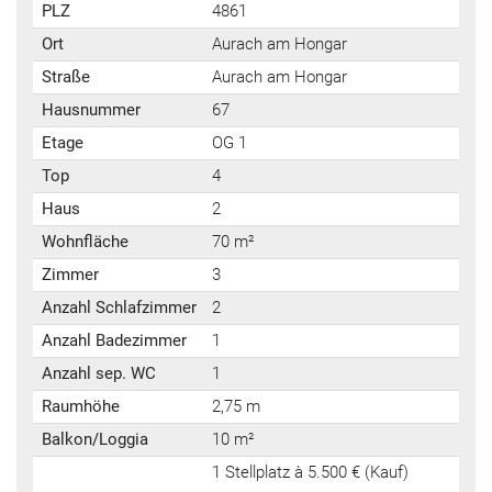
PLZ
4861
Ort
Aurach am Hongar
Straße
Aurach am Hongar
Hausnummer
67
Etage
OG 1
Top
4
Haus
2
Wohnfläche
70 m²
Zimmer
3
Anzahl Schlafzimmer
2
Anzahl Badezimmer
1
Anzahl sep. WC
1
Raumhöhe
2,75 m
Balkon/Loggia
10 m²
1 Stellplatz à 5.500 € (Kauf)