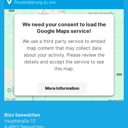
Routenplanung zu uns
We need your consent to load the
Google Maps service!
We use a third party service to embed
map content that may collect data
about your activity. Please review the
details and accept the service to see
this map.
More Information
Accept
powered by
Usercentrics Consent
Büro Seewalchen
Management Platform
Hauptstraße 10
A-4863 Seewalchen