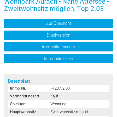
Wohnpark Aurach - Nähe Attersee -
Zweitwohnsitz möglich. Top 2.03
Zur Übersicht
Druckversion
Immobilie merken
Immobilie teilen
Datenblatt
Immo Nr.
I-1207_2.03
Vermarktungsart
Kauf
Objektart
Wohnung
Hauptwohnsitz
Zweitwohnsitz möglich