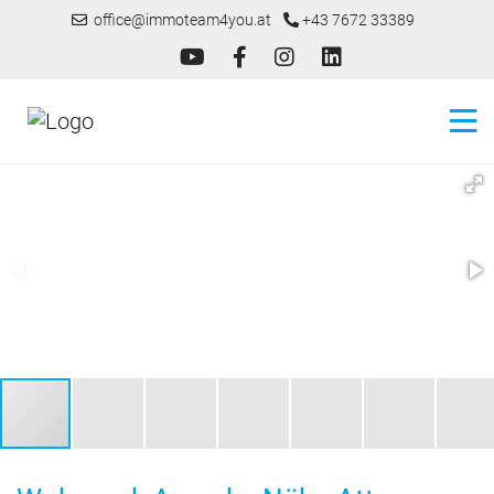
office@immoteam4you.at
+43 7672 33389