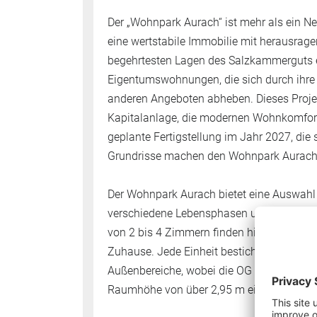
Der „Wohnpark Aurach“ ist mehr als ein Neu
eine wertstabile Immobilie mit herausragen
begehrtesten Lagen des Salzkammerguts 
Eigentumswohnungen, die sich durch ihre
anderen Angeboten abheben. Dieses Projek
Kapitalanlage, die modernen Wohnkomfort 
geplante Fertigstellung im Jahr 2027, di
Grundrisse machen den Wohnpark Aurach z
Der Wohnpark Aurach bietet eine Auswahl 
verschiedene Lebensphasen und individu
von 2 bis 4 Zimmern finden hier sowohl Si
Zuhause. Jede Einheit besticht durch ein
Außenbereiche, wobei die OG 2 -Wohnunge
Raumhöhe von über 2,95 m ein besonderes