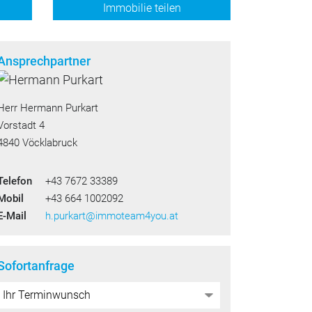
Immobilie teilen
Ansprechpartner
Herr Hermann Purkart
Vorstadt 4
4840 Vöcklabruck
Telefon
+43 7672 33389
Mobil
+43 664 1002092
E-Mail
h.purkart@immoteam4you.at
Sofortanfrage