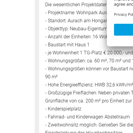
Die wesentlichen Projektdaten auf einen Bl
- Projektname: Wohnpark Aurach
- Standort: Aurach am Hongar 67, 4861 
- Objekttyp: Neubau-Eigentumswohnungen
- Anzahl der Einheiten: 16 Wohnungen (8 
- Baustart mit Haus 1
- je Wohneinheit 1 TG-Platz € 20.000,- und 
- Wohnungsgrößen: ca. 60 m², 70 m² und
- Wohnungsgrößen können vor Baustart no
90 m²
- Hohe Energieeffizienz: HWB 32,6 kWh/m²a
- Großzügige Freiflächen: Neben privaten 
Grünfläche von ca. 200 m² pro Einheit zur
- Kinderspielplatz
- Fahrrad- und Kinderwagen Abstellraum
- Zweitwohnsitz möglich: Genießen Sie die
Einschränkung des Hauptwohnsitzes.