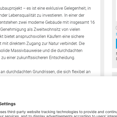
bauprojekt – es ist eine exklusive Gelegenheit, in
der Lebensqualität zu investieren. In einer der
entstehen zwei moderne Gebäude mit insgesamt 16
 Genehmigung als Zweitwohnsitz von vielen
t bietet anspruchsvollen Käufern eine sichere
mit direktem Zugang zur Natur verbindet. Die
e solide Massivbauweise und die durchdachten
u einer zukunftssicheren Entscheidung.
an durchdachten Grundrissen, die sich flexibel an
elle Bedürfnisse anpassen. Mit Wohnungsgrößen
ngles und Paare als auch Familien ihr perfektes
e optimale Raumnutzung und großzügige private
n im Dachgeschoss mit einer exklusiven
 Gefühl von Weite und Luxus vermitteln.