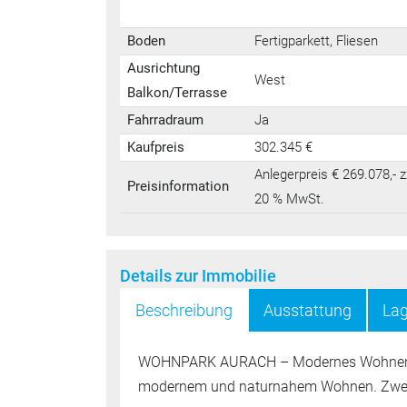
Boden
Fertigparkett, Fliesen
Ausrichtung
West
Balkon/Terrasse
Fahrradraum
Ja
Kaufpreis
302.345 €
Anlegerpreis € 269.078,- z
Preisinformation
20 % MwSt.
Details zur Immobilie
Beschreibung
Ausstattung
La
WOHNPARK AURACH – Modernes Wohnen zw
modernem und naturnahem Wohnen. Zwei