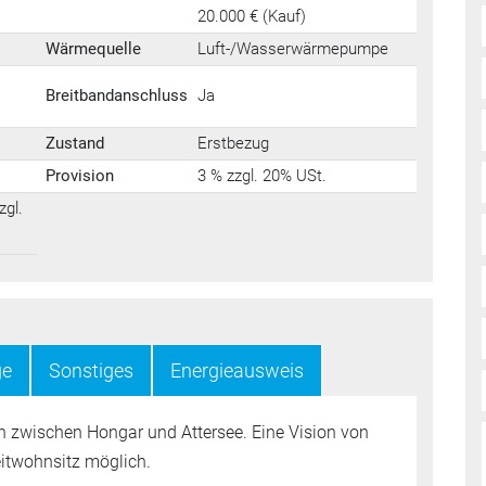
20.000 € (Kauf)
Wärmequelle
Luft-/Wasserwärmepumpe
Breitbandanschluss
Ja
Zustand
Erstbezug
Provision
3 % zzgl. 20% USt.
zgl.
ge
Sonstiges
Energieausweis
ischen Hongar und Attersee. Eine Vision von
twohnsitz möglich.