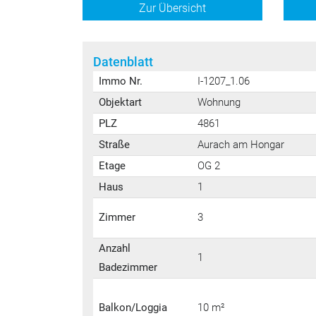
Zur Übersicht
Datenblatt
Immo Nr.
I-1207_1.06
Objektart
Wohnung
PLZ
4861
Straße
Aurach am Hongar
Etage
OG 2
Haus
1
Zimmer
3
Anzahl
1
Badezimmer
Balkon/Loggia
10 m²