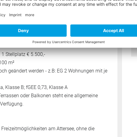
ick:
Aurach am Hongar
 (Erstbezug) in zwei Gebäuden
pro Haus)
1 Stellplatz € 5.500,-
 100 m²
ch geändert werden - z.B: EG 2 Wohnungen mit je
, Klasse B; fGEE 0,73, Klasse A
Terrassen oder Balkonen steht eine allgemeine
 Verfügung.
 Freizeitmöglichkeiten am Attersee, ohne die