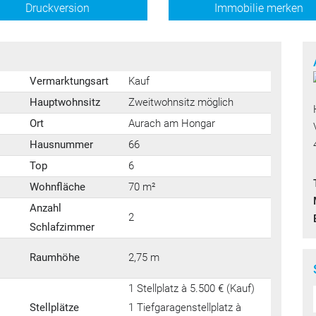
Druckversion
Immobilie merken
Vermarktungsart
Kauf
Hauptwohnsitz
Zweitwohnsitz möglich
Ort
Aurach am Hongar
Hausnummer
66
Top
6
Wohnfläche
70 m²
Anzahl
2
Schlafzimmer
Raumhöhe
2,75 m
1 Stellplatz à 5.500 € (Kauf)
Stellplätze
1 Tiefgaragenstellplatz à