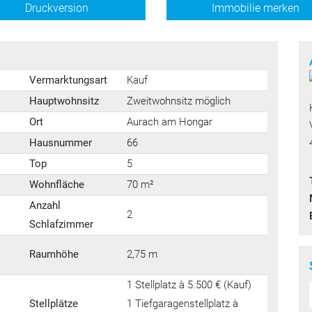
Druckversion
Immobilie merken
Vermarktungsart
Kauf
Hauptwohnsitz
Zweitwohnsitz möglich
Ort
Aurach am Hongar
Hausnummer
66
Top
5
Wohnfläche
70 m²
Anzahl
2
Schlafzimmer
Raumhöhe
2,75 m
1 Stellplatz à 5.500 € (Kauf)
Stellplätze
1 Tiefgaragenstellplatz à