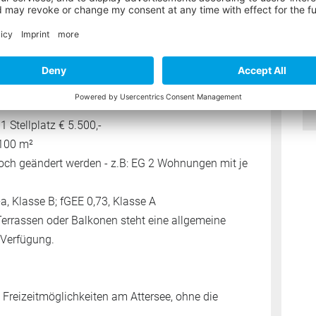
ick:
Aurach am Hongar
 (Erstbezug) in zwei Gebäuden
pro Haus)
 Stellplatz € 5.500,-
 100 m²
ch geändert werden - z.B: EG 2 Wohnungen mit je
, Klasse B; fGEE 0,73, Klasse A
Terrassen oder Balkonen steht eine allgemeine
 Verfügung.
 Freizeitmöglichkeiten am Attersee, ohne die