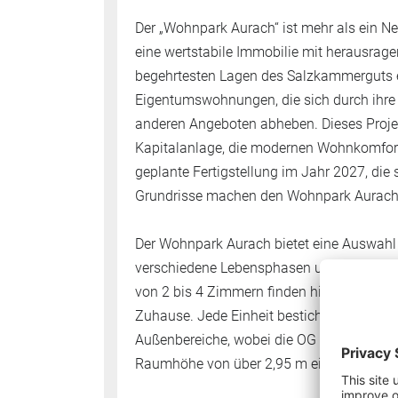
Der „Wohnpark Aurach“ ist mehr als ein Neu
eine wertstabile Immobilie mit herausragen
begehrtesten Lagen des Salzkammerguts 
Eigentumswohnungen, die sich durch ihre
anderen Angeboten abheben. Dieses Projek
Kapitalanlage, die modernen Wohnkomfort 
geplante Fertigstellung im Jahr 2027, di
Grundrisse machen den Wohnpark Aurach z
Der Wohnpark Aurach bietet eine Auswahl 
verschiedene Lebensphasen und individu
von 2 bis 4 Zimmern finden hier sowohl Si
Zuhause. Jede Einheit besticht durch ein
Außenbereiche, wobei die OG 2 -Wohnunge
Raumhöhe von über 2,95 m ein besonderes