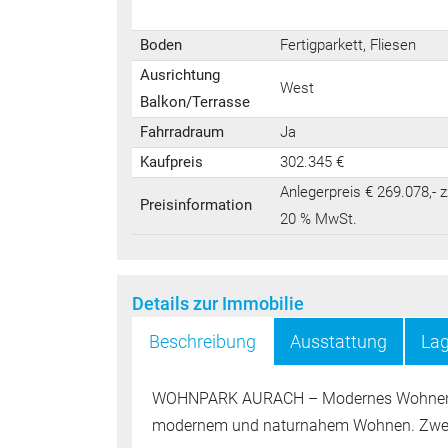
Boden
Fertigparkett, Fliesen
Ausrichtung
West
Balkon/Terrasse
Fahrradraum
Ja
Kaufpreis
302.345 €
Anlegerpreis € 269.078,- z
Preisinformation
20 % MwSt.
Details zur Immobilie
Beschreibung
Ausstattung
La
WOHNPARK AURACH – Modernes Wohnen zw
modernem und naturnahem Wohnen. Zwei