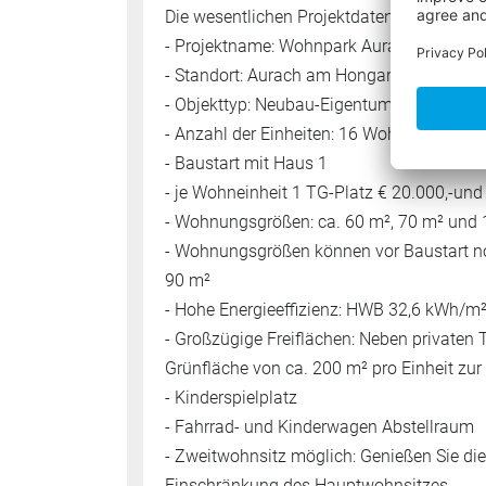
Die wesentlichen Projektdaten auf einen Bl
- Projektname: Wohnpark Aurach
- Standort: Aurach am Hongar 67, 4861 
- Objekttyp: Neubau-Eigentumswohnungen
- Anzahl der Einheiten: 16 Wohnungen (8 
- Baustart mit Haus 1
- je Wohneinheit 1 TG-Platz € 20.000,-und 1
- Wohnungsgrößen: ca. 60 m², 70 m² und
- Wohnungsgrößen können vor Baustart no
90 m²
- Hohe Energieeffizienz: HWB 32,6 kWh/m²a
- Großzügige Freiflächen: Neben privaten 
Grünfläche von ca. 200 m² pro Einheit zur
- Kinderspielplatz
- Fahrrad- und Kinderwagen Abstellraum
- Zweitwohnsitz möglich: Genießen Sie die
Einschränkung des Hauptwohnsitzes.