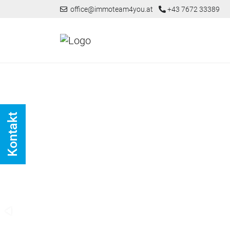
office@immoteam4you.at
+43 7672 33389
Kontakt