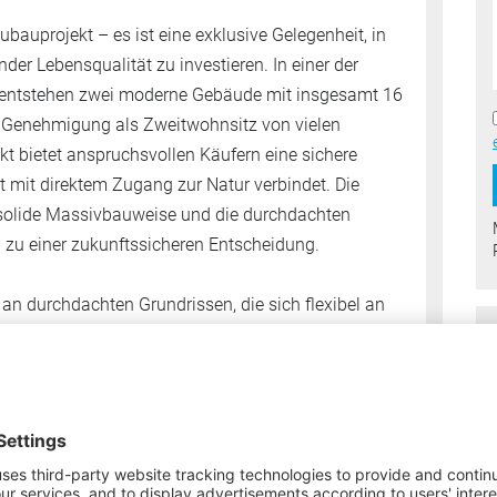
bauprojekt – es ist eine exklusive Gelegenheit, in
der Lebensqualität zu investieren. In einer der
entstehen zwei moderne Gebäude mit insgesamt 16
 Genehmigung als Zweitwohnsitz von vielen
t bietet anspruchsvollen Käufern eine sichere
mit direktem Zugang zur Natur verbindet. Die
e solide Massivbauweise und die durchdachten
u einer zukunftssicheren Entscheidung.
an durchdachten Grundrissen, die sich flexibel an
elle Bedürfnisse anpassen. Mit Wohnungsgrößen
ngles und Paare als auch Familien ihr perfektes
e optimale Raumnutzung und großzügige private
n im Dachgeschoss mit einer exklusiven
 Gefühl von Weite und Luxus vermitteln.