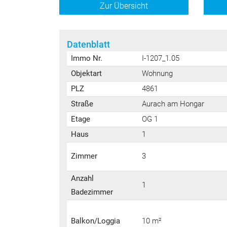
Zur Übersicht
Datenblatt
Immo Nr.
I-1207_1.05
Objektart
Wohnung
PLZ
4861
Straße
Aurach am Hongar
Etage
OG 1
Haus
1
Zimmer
3
Anzahl
1
Badezimmer
Balkon/Loggia
10 m²