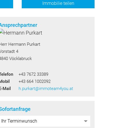
Immobilie teilen
Ansprechpartner
Herr Hermann Purkart
Vorstadt 4
4840 Vöcklabruck
Telefon
+43 7672 33389
Mobil
+43 664 1002092
E-Mail
h.purkart@immoteam4you.at
Sofortanfrage