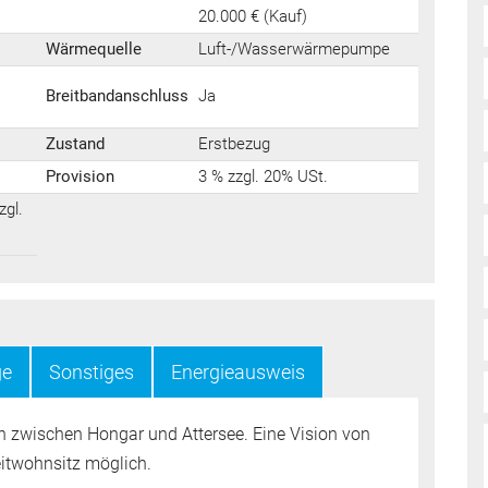
20.000 € (Kauf)
Wärmequelle
Luft-/Wasserwärmepumpe
Breitbandanschluss
Ja
Zustand
Erstbezug
Provision
3 % zzgl. 20% USt.
zgl.
ge
Sonstiges
Energieausweis
ischen Hongar und Attersee. Eine Vision von
twohnsitz möglich.