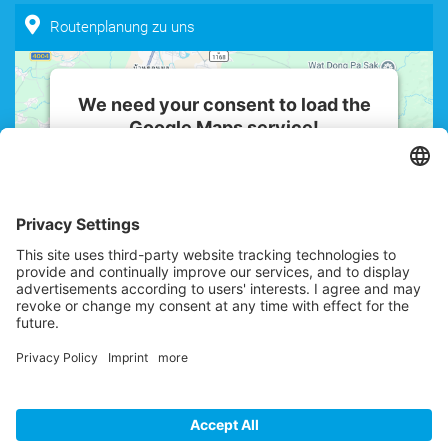
Routenplanung zu uns
We need your consent to load the
Google Maps service!
We use a third party service to embed
map content that may collect data
about your activity. Please review the
details and accept the service to see
this map.
More Information
Accept
powered by
Usercentrics Consent
Management Platform
© 2026 IMMOTEAM4YOU Immobilien GmbH