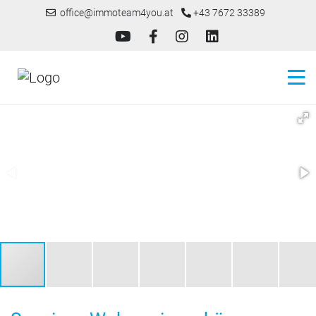
office@immoteam4you.at
+43 7672 33389