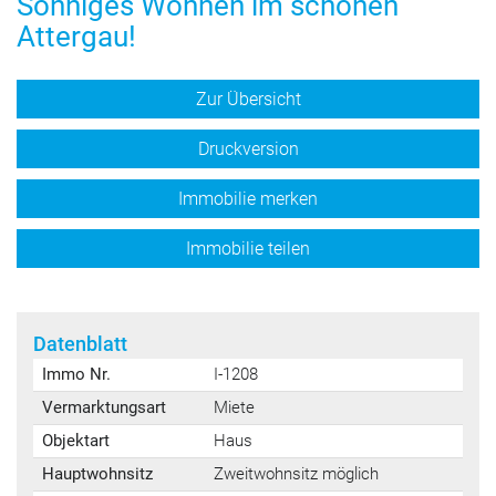
Sonniges Wohnen im schönen
Attergau!
Zur Übersicht
Druckversion
Immobilie merken
Immobilie teilen
Datenblatt
Immo Nr.
I-1208
Vermarktungsart
Miete
Objektart
Haus
Hauptwohnsitz
Zweitwohnsitz möglich