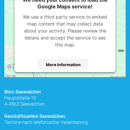
Google Maps service!
We use a third party service to embed
map content that may collect data
about your activity. Please review the
details and accept the service to see
this map.
More Information
Accept
powered by
Usercentrics Consent
Büro Seewalchen
Management Platform
Hauptstraße 10
A-4863 Seewalchen
Geschäftszeiten Seewalchen:
Termine nach telefonischer Vereinbarung