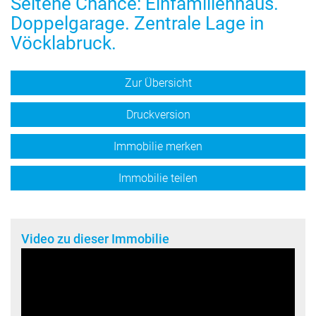
Seltene Chance: Einfamilienhaus.
Doppelgarage. Zentrale Lage in
Vöcklabruck.
Zur Übersicht
Druckversion
Immobilie merken
Immobilie teilen
Video zu dieser Immobilie