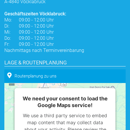
A-4840 Vöcklabruck
Geschäftszeiten Vöcklabruck:
Mo:
09:00 - 12:00 Uhr
Di:
09:00 - 12:00 Uhr
Mi:
09:00 - 12:00 Uhr
Do:
09:00 - 12:00 Uhr
Fr:
09:00 - 12:00 Uhr
Nachmittags nach Terminvereinbarung
LAGE & ROUTENPLANUNG
Routenplanung zu uns
We need your consent to load the
Google Maps service!
We use a third party service to embed
map content that may collect data
about your activity. Please review the