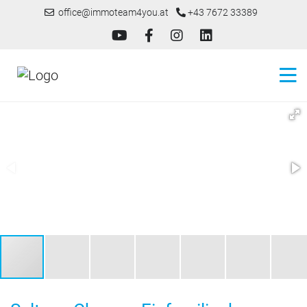
office@immoteam4you.at
+43 7672 33389