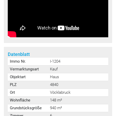
Datenblatt
Immo Nr.
I-1204
Vermarktungsart
Kauf
Objektart
Haus
PLZ
4840
Ort
Vöcklabruck
Wohnfläche
148 m²
Grundstücksgröße
940 m²
Zimmer
6