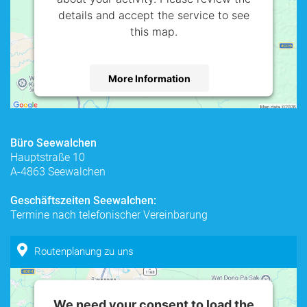
details and accept the service to see
this map.
More Information
Accept
powered by
Usercentrics Consent
Büro Seewalchen
Management Platform
Hauptstraße 10
A-4863 Seewalchen
Geschäftszeiten Seewalchen:
Termine nach telefonischer Vereinbarung
Routenplanung zu uns
We need your consent to load the