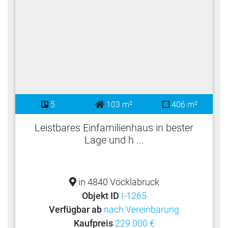
5
103 m²
406 m²
Leistbares Einfamilienhaus in bester
Lage und h ...
in 4840 Vöcklabruck
Objekt ID
I-1265
Verfügbar ab
nach Vereinbarung
Kaufpreis
229.000 €