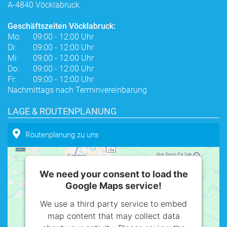
A-4840 Vöcklabruck
Geschäftszeiten Vöcklabruck:
Mo:
09:00 - 12:00 Uhr
Di:
09:00 - 12:00 Uhr
Mi:
09:00 - 12:00 Uhr
Do:
09:00 - 12:00 Uhr
Fr:
09:00 - 12:00 Uhr
Nachmittags nach Terminvereinbarung
LAGE & ROUTENPLANUNG
Routenplanung zu uns
We need your consent to load the
Google Maps service!
We use a third party service to embed
map content that may collect data