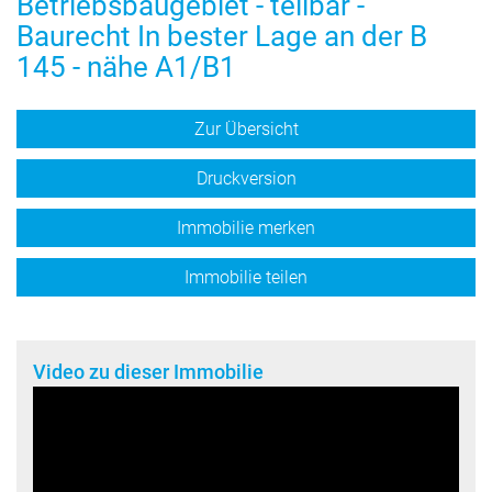
Betriebsbaugebiet - teilbar -
Baurecht In bester Lage an der B
145 - nähe A1/B1
Zur Übersicht
Druckversion
Immobilie merken
Immobilie teilen
Video zu dieser Immobilie