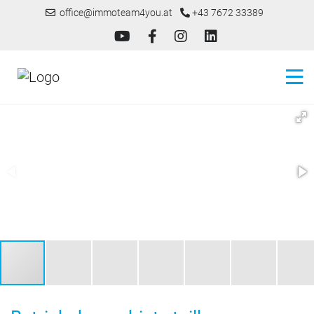
office@immoteam4you.at
+43 7672 33389