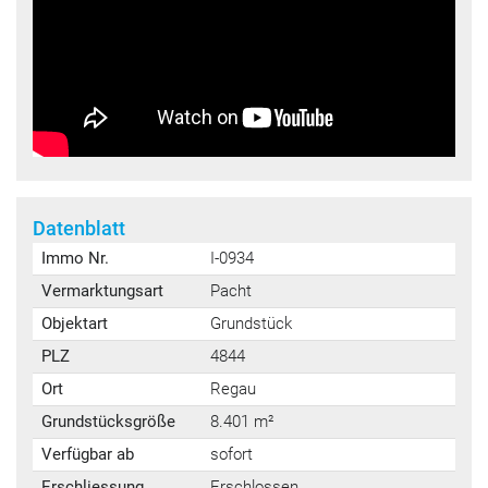
Datenblatt
Immo Nr.
I-0934
Vermarktungsart
Pacht
Objektart
Grundstück
PLZ
4844
Ort
Regau
Grundstücksgröße
8.401 m²
Verfügbar ab
sofort
Erschliessung
Erschlossen