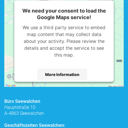
We need your consent to load the
Google Maps service!
We use a third party service to embed
map content that may collect data
about your activity. Please review the
details and accept the service to see
this map.
More Information
Accept
powered by
Usercentrics Consent
Büro Seewalchen
Management Platform
Hauptstraße 10
A-4863 Seewalchen
Geschäftszeiten Seewalchen: