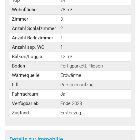
Top
24
Wohnfläche
78 m²
Zimmer
3
Anzahl Schlafzimmer
2
Anzahl Badezimmer
1
Anzahl sep. WC
1
Balkon/Loggia
12 m²
Boden
Fertigparkett, Fliesen
Wärmequelle
Erdwärme
Lift
Personenaufzug
Fahrradraum
Ja
Verfügbar ab
Ende 2023
Zustand
Erstbezug
Details zur Immobilie