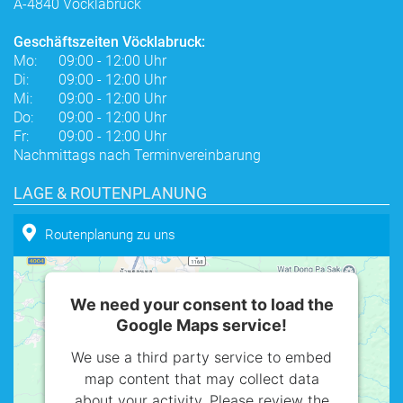
A-4840 Vöcklabruck
Geschäftszeiten Vöcklabruck:
Mo:
09:00 - 12:00 Uhr
Di:
09:00 - 12:00 Uhr
Mi:
09:00 - 12:00 Uhr
Do:
09:00 - 12:00 Uhr
Fr:
09:00 - 12:00 Uhr
Nachmittags nach Terminvereinbarung
LAGE & ROUTENPLANUNG
Routenplanung zu uns
We need your consent to load the
Google Maps service!
We use a third party service to embed
map content that may collect data
about your activity. Please review the