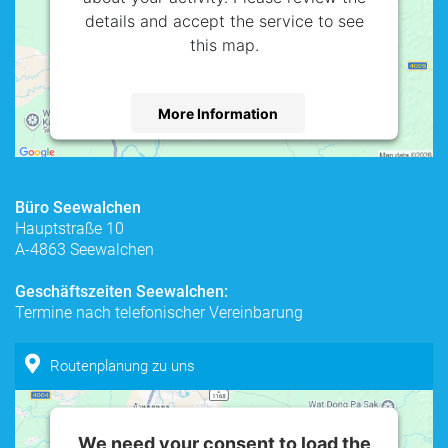
details and accept the service to see
this map.
More Information
Accept
powered by
Usercentrics Consent
Büro Seewalchen
Management Platform
Hauptstraße 10
A-4863 Seewalchen
Geschäftszeiten Seewalchen:
Termine nach telefonischer Vereinbarung
Routenplanung zu uns
We need your consent to load the