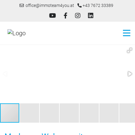
office@immoteam4you.at
+43 7672 33389