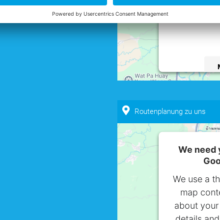
about your 
details and
powered by
U
Routenplanung zu uns
We need y
Goo
We use a th
map conte
about your 
details and