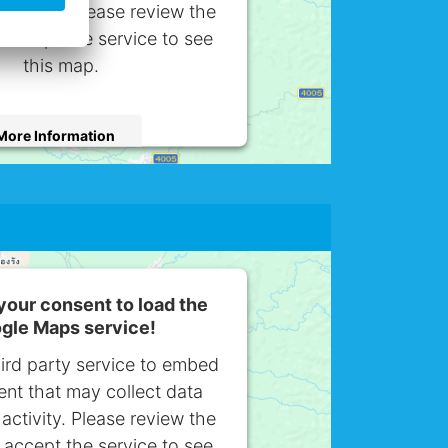
activity. Please review the
 accept the service to see
this map.
More Information
Accept
sercentrics Consent Management
Platform
our consent to load the
gle Maps service!
ird party service to embed
nt that may collect data
activity. Please review the
 accept the service to see