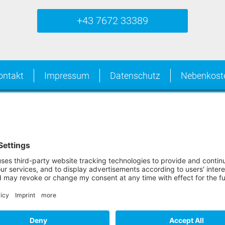
+43 7672 33389
ontakt
Impressum
Datenschutz
Nebenkost
LAGE & ROUTENPLANUN
Routenplanung zu uns
We need y
Goo
We use a th
map conte