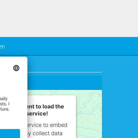
en
G
our consent to load the
gle Maps service!
ird party service to embed
nt that may collect data